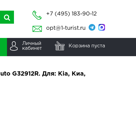
+7 (495) 183-90-12
opt@1-turist.ru
Личный
Корзина пуста
кабинет
o G32912R. Для: Kia, Киа,