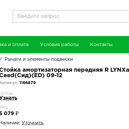
вка и оплата
Условия работы
Контакты
/
Рычаги и элементы подвески
Стойка амортизаторная передняя R LYNXaut
Ceed(Сид)(ED) 09-12
Артикул:
1166879
Оптом:
Узнать
РРЦ:
5 079 ₽
Наличие:
Уточнить