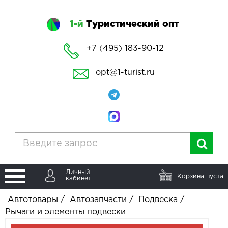
1-й
Туристический опт
+7 (495) 183-90-12
opt@1-turist.ru
Личный
Корзина пуста
кабинет
Автотовары
/
Автозапчасти
/
Подвеска
/
Рычаги и элементы подвески