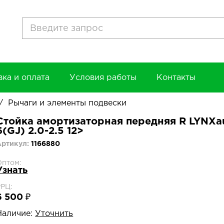
вка и оплата
Условия работы
Контакты
/
Рычаги и элементы подвески
Стойка амортизаторная передняя R LYNXau
6(GJ) 2.0-2.5 12>
Артикул:
1166880
Оптом:
Узнать
РРЦ:
6 500 ₽
Наличие:
Уточнить