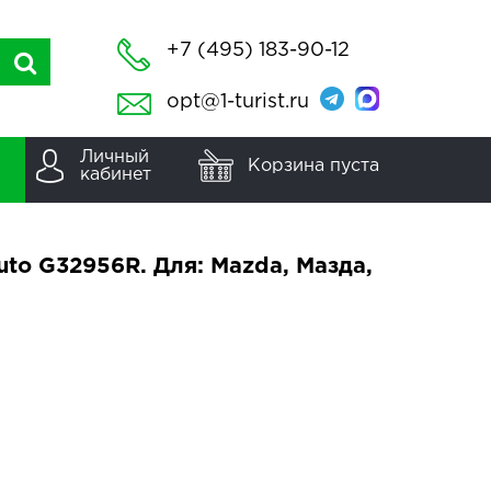
+7 (495) 183-90-12
opt@1-turist.ru
Личный
Корзина пуста
кабинет
to G32956R. Для: Mazda, Мазда,