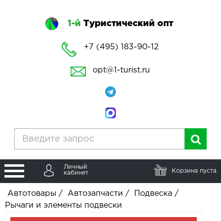
1-й
Туристический опт
+7 (495) 183-90-12
opt@1-turist.ru
Личный
Корзина пуста
кабинет
Автотовары
/
Автозапчасти
/
Подвеска
/
Рычаги и элементы подвески