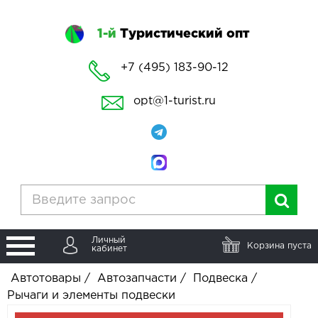
1-й
Туристический опт
+7 (495) 183-90-12
opt@1-turist.ru
Личный
Корзина пуста
кабинет
Автотовары
/
Автозапчасти
/
Подвеска
/
Рычаги и элементы подвески