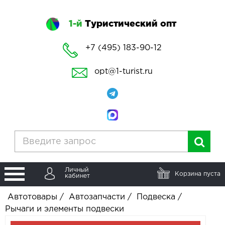
1-й
Туристический опт
+7 (495) 183-90-12
opt@1-turist.ru
Личный
Корзина пуста
кабинет
Автотовары
/
Автозапчасти
/
Подвеска
/
Рычаги и элементы подвески