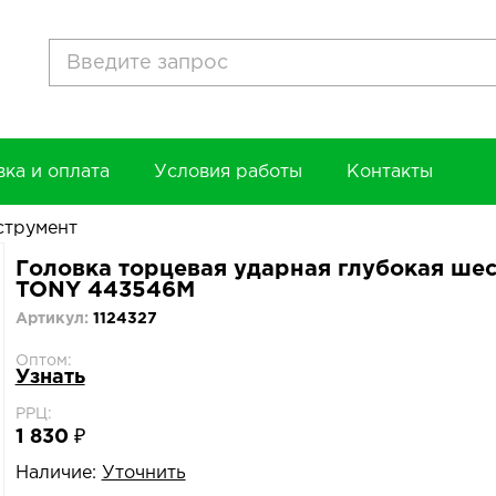
вка и оплата
Условия работы
Контакты
струмент
Головка торцевая ударная глубокая шес
TONY 443546M
Артикул:
1124327
Оптом:
Узнать
РРЦ:
1 830 ₽
Наличие:
Уточнить