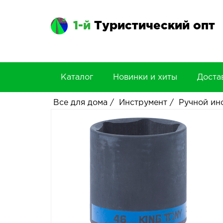
1-й
Туристический опт
Каталог
Новинки и хиты
Доста
Все для дома
/
Инструмент
/
Ручной ин