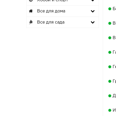
Хобби и спорт
Б
Все для дома
Все для сада
В
В
Г
Г
Г
Д
И