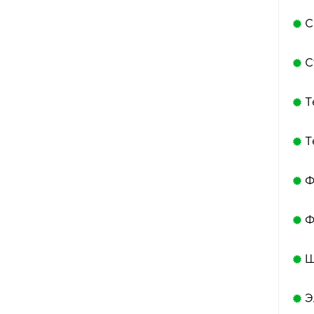
С
С
Т
Т
Ф
Ф
Ш
Э