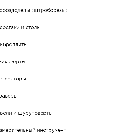
ороздоделы (штроборезы)
ерстаки и столы
иброплиты
айковерты
енераторы
раверы
рели и шуруповерты
змерительный инструмент