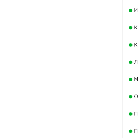
И
К
К
Л
М
О
П
П