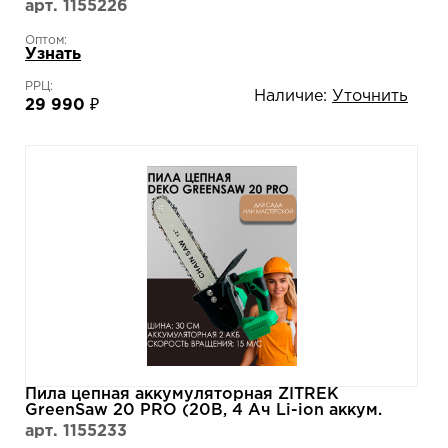
арт. 1155226
Оптом:
Узнать
РРЦ:
Наличие:
Уточнить
29 990 ₽
Пила цепная аккумуляторная ZITREK
GreenSaw 20 PRO (20В, 4 Ач Li-ion аккум.
2шт, ЗУ) 082-1852
арт. 1155233