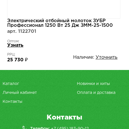
Электрический отбойный молоток ЗУБР
Профессионал 1250 Вт 25 Дж ЗММ-25-1500
ЭВК
арт. 1122701
Оптом:
Узнать
РРЦ:
Наличие:
Уточнить
25 730 ₽
Каталог
Новинки и хиты
Личный кабинет
Оплата и доставка
Контакты
Контакты
Телефон:
+7 (495) 183-90-12