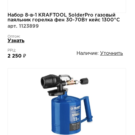
Набор 8-в-1 KRAFTOOL SolderPro газовый
паяльник горелка фен 30-70Вт кейс 1300°С
70B 55504-H8
арт. 1123899
Оптом:
Узнать
РРЦ:
Наличие:
Уточнить
2 250 ₽