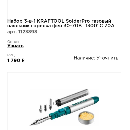
Набор 3-в-1 KRAFTOOL SolderPro газовый
паяльник горелка фен 30-70Вт 1300°С 70A
55504-H3
арт. 1123898
Оптом:
Узнать
РРЦ:
Наличие:
Уточнить
1 790 ₽