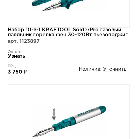
Набор 10-в-1 KRAFTOOL SolderPro газовый
паяльник горелка фен 30-120Вт пьезоподжиг
кейс,1300°С 120K 55503-H10
арт. 1123897
Оптом:
Узнать
РРЦ:
Наличие:
Уточнить
3 750 ₽