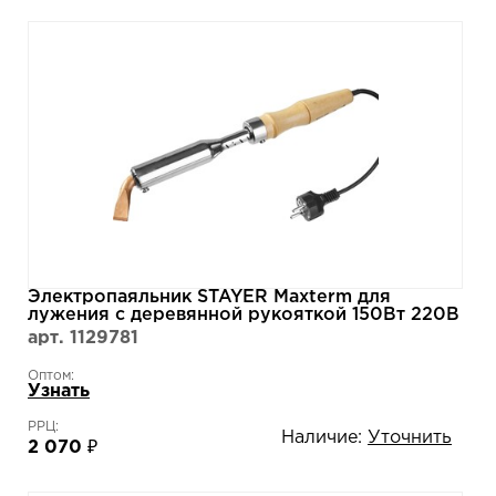
Электропаяльник STAYER Maxterm для
лужения с деревянной рукояткой 150Вт 220В
клин 55311-150
арт. 1129781
Оптом:
Узнать
РРЦ:
Наличие:
Уточнить
2 070 ₽