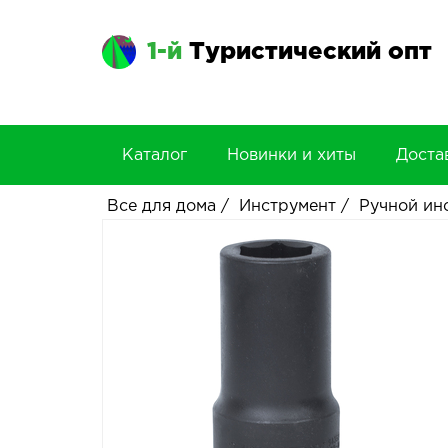
1-й
Туристический опт
Каталог
Новинки и хиты
Доста
Все для дома
/
Инструмент
/
Ручной ин