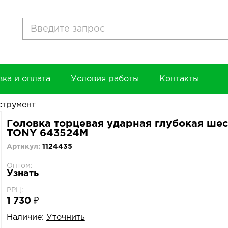
вка и оплата
Условия работы
Контакты
струмент
Головка торцевая ударная глубокая шес
TONY 643524M
Артикул:
1124435
Оптом:
Узнать
РРЦ:
1 730 ₽
Наличие:
Уточнить