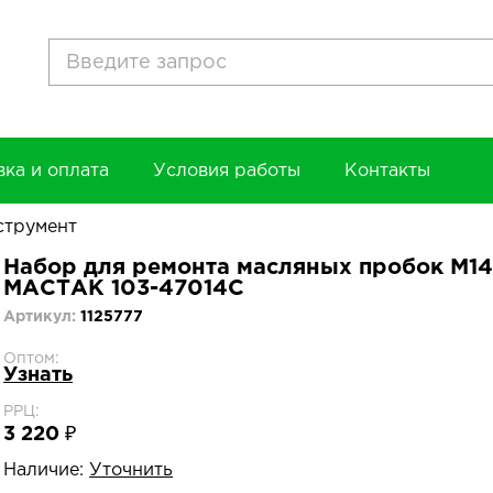
вка и оплата
Условия работы
Контакты
струмент
Набор для ремонта масляных пробок М14х
МАСТАК 103-47014C
Артикул:
1125777
Оптом:
Узнать
РРЦ:
3 220 ₽
Наличие:
Уточнить