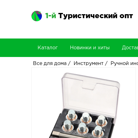
1-й
Туристический опт
Каталог
Новинки и хиты
Доста
Все для дома
/
Инструмент
/
Ручной ин