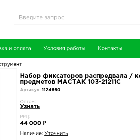
вка и оплата
Условия работы
Контакты
струмент
Набор фиксаторов распредвала / ко
предметов МАСТАК 103-21211C
Артикул:
1124660
Оптом:
Узнать
РРЦ:
44 000 ₽
Наличие:
Уточнить