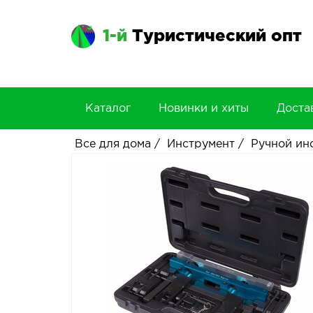
1-й
Туристический опт
Каталог
Новинки и хиты
Доста
Все для дома
/
Инструмент
/
Ручной ин