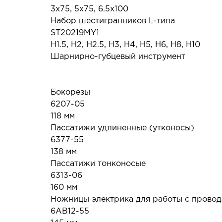
3x75, 5x75, 6.5x100
Набор шестигранников L-типа
ST20219MY1
H1.5, H2, H2.5, H3, H4, H5, H6, H8, H10
Шарнирно-губцевый инструмент
Бокорезы
6207-05
118 мм
Пассатижи удлиненные (утконосы)
6377-55
138 мм
Пассатижи тонконосые
6313-06
160 мм
Ножницы электрика для работы с прово
6AB12-55