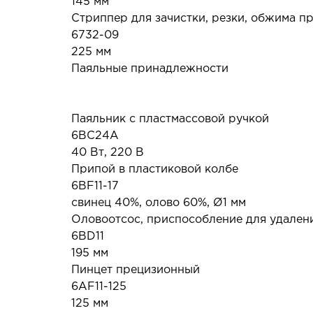
145 мм
Стриппер для зачистки, резки, обжима п
6732-09
225 мм
Паяльные принадлежности
Паяльник с пластмассовой ручкой
6BC24A
40 Вт, 220 В
Припой в пластиковой колбе
6BF11-17
свинец 40%, олово 60%, Ø1 мм
Оловоотсос, приспособление для удален
6BD11
195 мм
Пинцет прецизионный
6AF11-125
125 мм