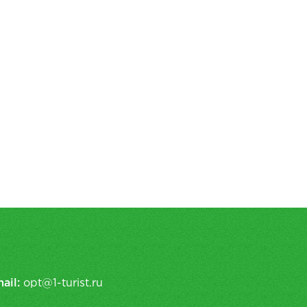
ail:
opt@1-turist.ru