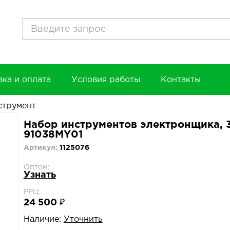
вка и оплата
Условия работы
Контакты
струмент
Набор инструментов электронщика, 
91038MY01
Артикул:
1125076
Оптом:
Узнать
РРЦ:
24 500 ₽
Наличие:
Уточнить