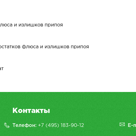
флюса и излишков припоя
 остатков флюса и излишков припоя
ат
Контакты
Телефон:
+7 (495) 183-90-12
E-m