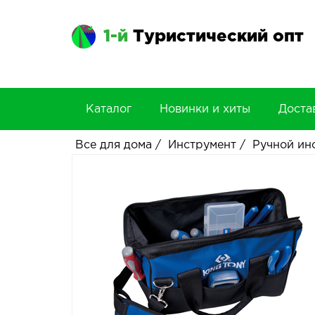
1-й
Туристический опт
Каталог
Новинки и хиты
Доста
Все для дома
/
Инструмент
/
Ручной ин