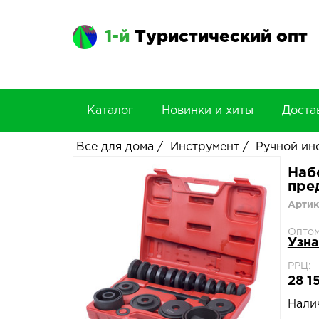
1-й
Туристический опт
Каталог
Новинки и хиты
Доста
Все для дома
/
Инструмент
/
Ручной ин
Наб
пре
Артик
Оптом
Узна
РРЦ:
28 1
Нали