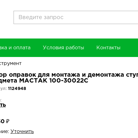
вка и оплата
Условия работы
Контакты
струмент
ор оправок для монтажа и демонтажа сту
дмета МАСТАК 100-30022C
ул:
1124948
:
ть
50 ₽
чие:
Уточнить