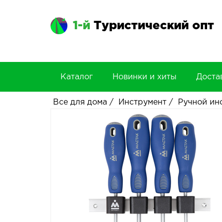
1-й
Туристический опт
Каталог
Новинки и хиты
Доста
Все для дома
/
Инструмент
/
Ручной ин