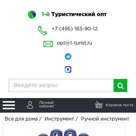
1-й
Туристический опт
+7 (495) 183-90-12
opt@1-turist.ru
Личный
Корзина пуста
кабинет
Все для дома
/
Инструмент
/
Ручной инструмент