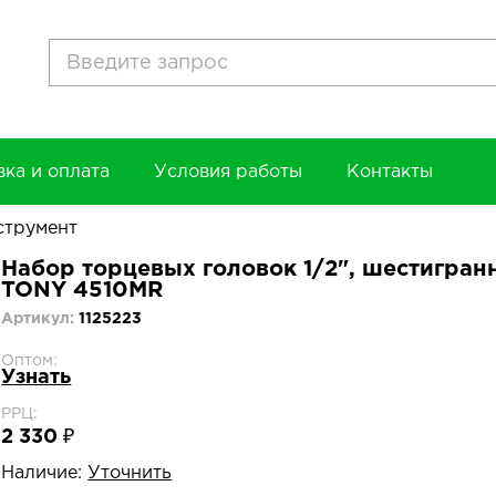
вка и оплата
Условия работы
Контакты
струмент
Набор торцевых головок 1/2", шестигранн
TONY 4510MR
Артикул:
1125223
Оптом:
Узнать
РРЦ:
2 330 ₽
Наличие:
Уточнить