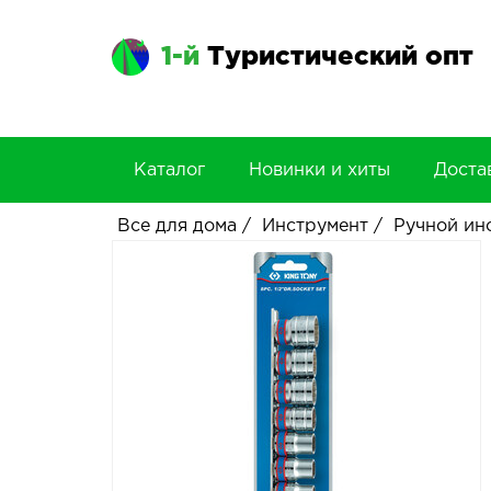
1-й
Туристический опт
Каталог
Новинки и хиты
Доста
Все для дома
/
Инструмент
/
Ручной ин