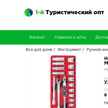
1-й
Туристический опт
Каталог
Новинки и хиты
Доста
Все для дома
/
Инструмент
/
Ручной ин
Н
М
А
О
У
Р
6
Н