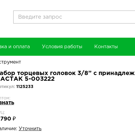
вка и оплата
Условия работы
Контакты
струмент
абор торцевых головок 3/8” с принадлеж
АСТАК 5-003222
ртикул:
1125233
птом:
знать
РЦ:
 790 ₽
аличие:
Уточнить