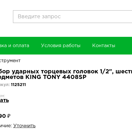
вка и оплата
Условия работы
Контакты
струмент
бор ударных торцевых головок 1/2", шести
едметов KING TONY 4408SP
икул:
1125211
ом:
ать
90 ₽
ичие:
Уточнить