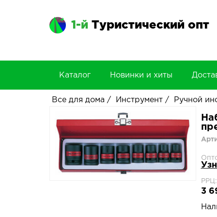
1-й
Туристический опт
Каталог
Новинки и хиты
Доста
Все для дома
/
Инструмент
/
Ручной ин
На
пр
Арт
Опт
Узн
РРЦ:
3 6
Нал