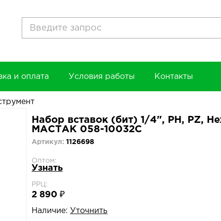
вка и оплата
Условия работы
Контакты
струмент
Набор вставок (бит) 1/4", PH, PZ, He
МАСТАК 058-10032C
Артикул:
1126698
Оптом:
Узнать
РРЦ:
2 890 ₽
Наличие:
Уточнить