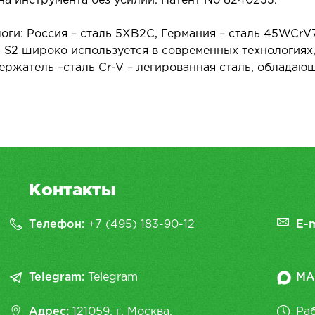
на инструмента без усилий. Патент No 8240233.
логи: Россия – сталь 5ХВ2С, Германия – сталь 45WCrV
ь S2 широко используется в современных технологиях,
жатель –сталь Cr-V – легированная сталь, обладающ
Контакты
Телефон:
+7 (495) 183-90-12
E-m
Telegram:
Telegram
MA
Адрес:
121059, г. Москва,
Раб