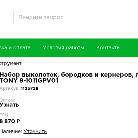
вка и оплата
Условия работы
Контакты
струмент
Набор выколоток, бородков и кернеров, 
TONY 9-1011GPV01
Артикул:
1125728
Оптом:
Узнать
РРЦ:
8 870 ₽
Наличие:
Уточнить