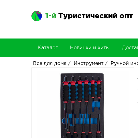
1-й
Туристический опт
Каталог
Новинки и хиты
Доста
Все для дома
/
Инструмент
/
Ручной ин