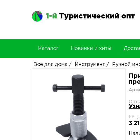
1-й
Туристический опт
Каталог
Новинки и хиты
Доста
Все для дома
/
Инструмент
/
Ручной ин
При
пр
Арти
Опто
Узн
РРЦ:
3 21
Нал