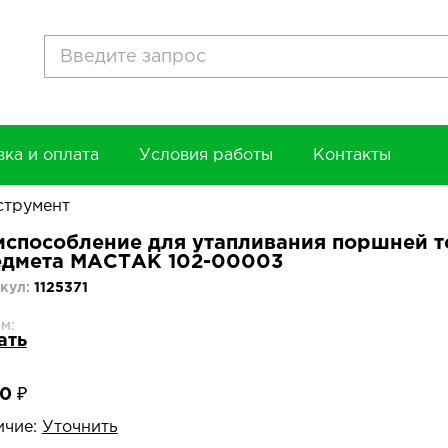
вка и оплата
Условия работы
Контакты
струмент
способление для утапливания поршней т
едмета МАСТАК 102-00003
кул:
1125371
м:
ать
0 ₽
ичие:
Уточнить