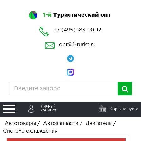
1-й
Туристический опт
+7 (495) 183-90-12
opt@1-turist.ru
Личный
Корзина пуста
кабинет
Автотовары
/
Автозапчасти
/
Двигатель
/
Система охлаждения