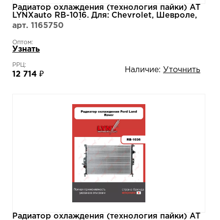
Радиатор охлаждения (технология пайки) AT
LYNXauto RB-1016. Для: Chevrolet, Шевроле,
Lacetti(Лачети)/ Nubira 1.6 05>, Daewoo, Дэу,
арт. 1165750
Lacetti(Лачети)/ Nubira 1.6-1.8 03>.
Оптом:
Узнать
РРЦ:
Наличие:
Уточнить
12 714 ₽
Радиатор охлаждения (технология пайки) AT