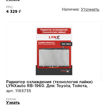
РРЦ:
Наличие:
Уточнить
4 329 ₽
Радиатор охлаждения (технология пайки)
LYNXauto RB-1960. Для: Toyota, Тойота,
Camry(Камри)(V40) 3.5 06>.
арт. 1165735
Оптом:
Узнать