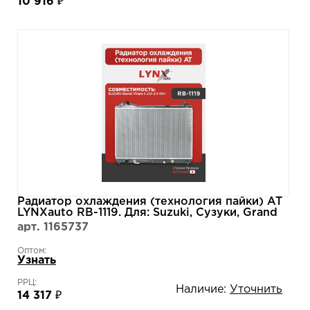
10 916 ₽
Радиатор охлаждения (технология пайки) AT
LYNXauto RB-1119. Для: Suzuki, Сузуки, Grand
Vitara(Гранд Витара) II 2.0-2.4 05>.
арт. 1165737
Оптом:
Узнать
РРЦ:
Наличие:
Уточнить
14 317 ₽