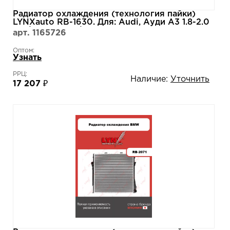
Радиатор охлаждения (технология пайки)
LYNXauto RB-1630. Для: Audi, Ауди A3 1.8-2.0
12>/ Q2 2.0 17>/ Q3 2.0 19>, Skoda, Шкода,
арт. 1165726
Kodiaq(Кадьяк) 2.0 16>/ Octavia(Октавия)(5E)
1.8-2.0 12> .
Оптом:
Узнать
РРЦ:
Наличие:
Уточнить
17 207 ₽