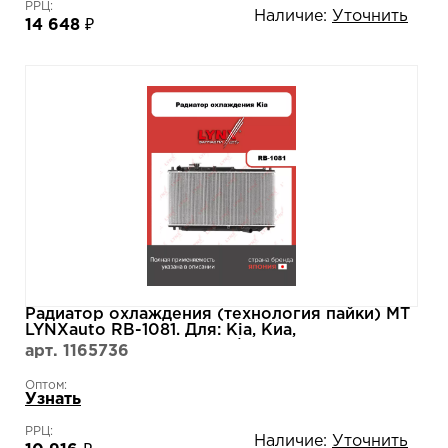
РРЦ:
Наличие:
Уточнить
14 648 ₽
Радиатор охлаждения (технология пайки) MT
LYNXauto RB-1081. Для: Kia, Киа,
Cerato(Серато) 1.8 97-01/ Shuma 1.5-1.8 97-04.
арт. 1165736
Оптом:
Узнать
РРЦ:
Наличие:
Уточнить