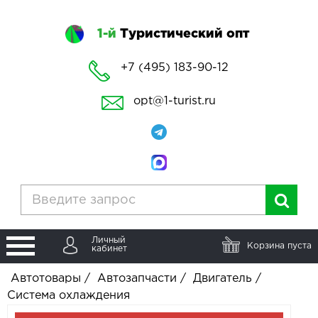
1-й
Туристический опт
+7 (495) 183-90-12
opt@1-turist.ru
Личный
Корзина пуста
кабинет
Автотовары
/
Автозапчасти
/
Двигатель
/
Система охлаждения