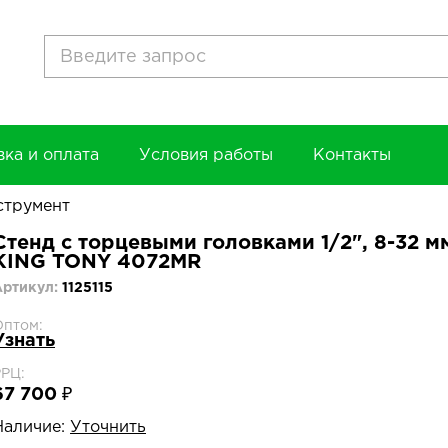
вка и оплата
Условия работы
Контакты
струмент
Стенд с торцевыми головками 1/2", 8-32 м
KING TONY 4072MR
Артикул:
1125115
Оптом:
Узнать
РРЦ:
67 700 ₽
Наличие:
Уточнить