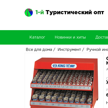
1-й
Туристический опт
Каталог
Новинки и хиты
Доста
Все для дома
/
Инструмент
/
Ручной ин