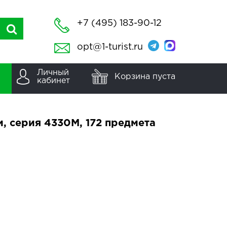
+7 (495) 183-90-12
opt@1-turist.ru
Личный
Корзина пуста
кабинет
м, серия 4330М, 172 предмета