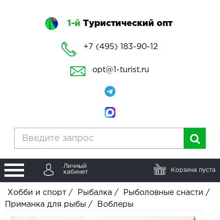
1-й
Туристический опт
+7 (495) 183-90-12
opt@1-turist.ru
Личный
Корзина пуста
кабинет
Хобби и спорт
/
Рыбалка
/
Рыболовные снасти
/
Приманка для рыбы
/
Воблеры