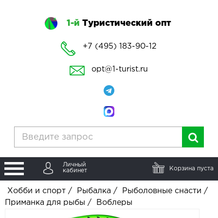
1-й
Туристический опт
+7 (495) 183-90-12
opt@1-turist.ru
Личный
Корзина пуста
кабинет
Хобби и спорт
/
Рыбалка
/
Рыболовные снасти
/
Приманка для рыбы
/
Воблеры