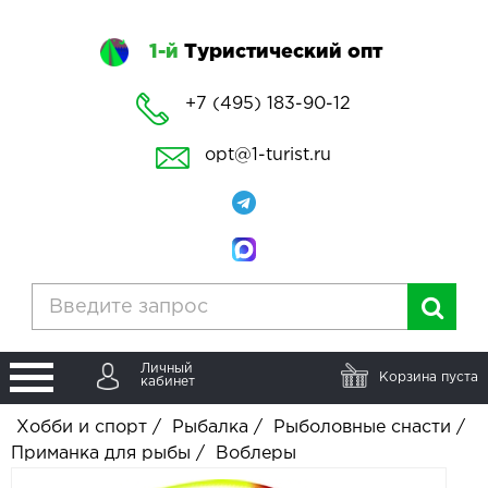
1-й
Туристический опт
+7 (495) 183-90-12
opt@1-turist.ru
Личный
Корзина пуста
кабинет
Хобби и спорт
/
Рыбалка
/
Рыболовные снасти
/
Приманка для рыбы
/
Воблеры