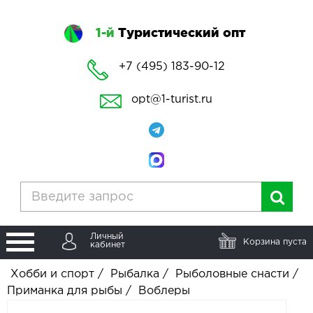
1-й
Туристический опт
+7 (495) 183-90-12
opt@1-turist.ru
Личный
Корзина пуста
кабинет
Хобби и спорт
/
Рыбалка
/
Рыболовные снасти
/
Приманка для рыбы
/
Воблеры