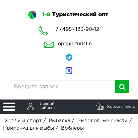
1-й
Туристический опт
+7 (495) 183-90-12
opt@1-turist.ru
Личный
Корзина пуста
кабинет
Хобби и спорт
/
Рыбалка
/
Рыболовные снасти
/
Приманка для рыбы
/
Воблеры