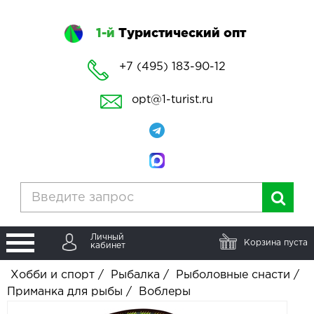
1-й
Туристический опт
+7 (495) 183-90-12
opt@1-turist.ru
Личный
Корзина пуста
кабинет
Хобби и спорт
/
Рыбалка
/
Рыболовные снасти
/
Приманка для рыбы
/
Воблеры