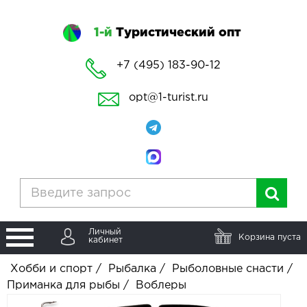
1-й
Туристический опт
+7 (495) 183-90-12
opt@1-turist.ru
Личный
Корзина пуста
кабинет
Хобби и спорт
/
Рыбалка
/
Рыболовные снасти
/
Приманка для рыбы
/
Воблеры