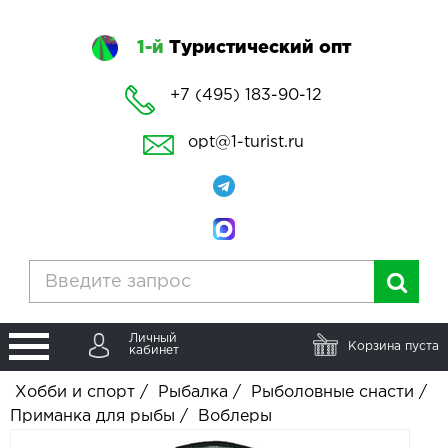
1-й
Туристический опт
+7 (495) 183-90-12
opt@1-turist.ru
Личный
Корзина пуста
кабинет
Хобби и спорт
/
Рыбалка
/
Рыболовные снасти
/
Приманка для рыбы
/
Воблеры