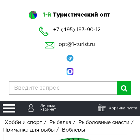
1-й
Туристический опт
+7 (495) 183-90-12
opt@1-turist.ru
Личный
Корзина пуста
кабинет
Хобби и спорт
/
Рыбалка
/
Рыболовные снасти
/
Приманка для рыбы
/
Воблеры