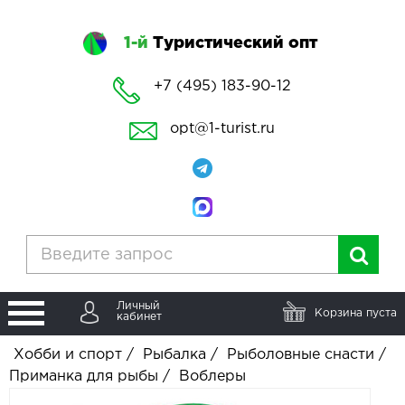
1-й
Туристический опт
+7 (495) 183-90-12
opt@1-turist.ru
Личный
Корзина пуста
кабинет
Хобби и спорт
/
Рыбалка
/
Рыболовные снасти
/
Приманка для рыбы
/
Воблеры