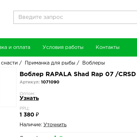
вка и оплата
Условия работы
Контакты
 снасти
/
Приманка для рыбы
/
Воблеры
Воблер RAPALA Shad Rap 07 /CRSD
Артикул:
1071090
Оптом:
Узнать
РРЦ:
1 380 ₽
Наличие:
Уточнить