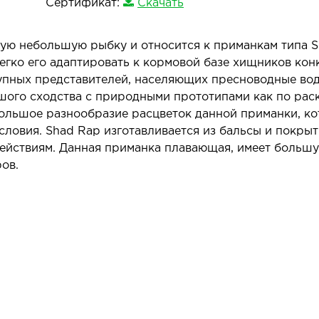
Сертификат:
Скачать
ю небольшую рыбку и относится к приманкам типа Sh
легко его адаптировать к кормовой базе хищников кон
упных представителей, населяющих пресноводные водо
го сходства с природными прототипами как по раскр
большое разнообразие расцветок данной приманки, к
словия. Shad Rap изготавливается из бальсы и покрыт
ействиям. Данная приманка плавающая, имеет большу
ров.