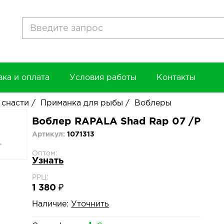
вка и оплата
Условия работы
Контакты
 снасти
/
Приманка для рыбы
/
Воблеры
Воблер RAPALA Shad Rap 07 /P
Артикул:
1071313
Оптом:
Узнать
РРЦ:
1 380 ₽
Наличие:
Уточнить