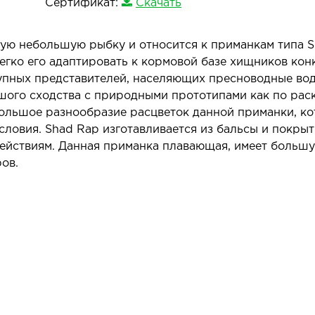
Сертификат:
Скачать
ю небольшую рыбку и относится к приманкам типа Sh
легко его адаптировать к кормовой базе хищников кон
упных представителей, населяющих пресноводные водо
го сходства с природными прототипами как по раскр
большое разнообразие расцветок данной приманки, к
словия. Shad Rap изготавливается из бальсы и покрыт
ействиям. Данная приманка плавающая, имеет большу
ров.