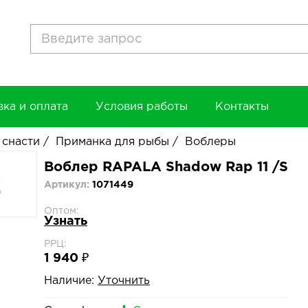
вка и оплата
Условия работы
Контакты
 снасти
/
Приманка для рыбы
/
Воблеры
Воблер RAPALA Shadow Rap 11 /S
Артикул:
1071449
Оптом:
Узнать
РРЦ:
1 940 ₽
Наличие:
Уточнить