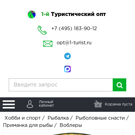
1-й
Туристический опт
+7 (495) 183-90-12
opt@1-turist.ru
Личный
Корзина пуста
кабинет
Хобби и спорт
/
Рыбалка
/
Рыболовные снасти
/
Приманка для рыбы
/
Воблеры