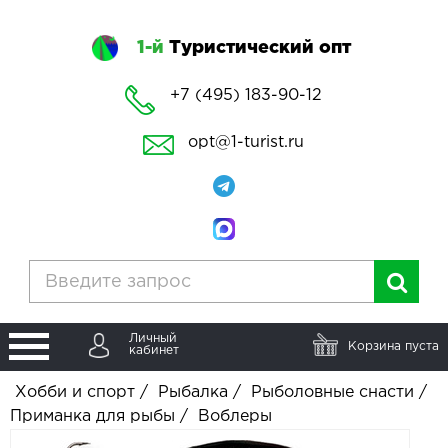
1-й
Туристический опт
+7 (495) 183-90-12
opt@1-turist.ru
Личный
Корзина пуста
кабинет
Хобби и спорт
/
Рыбалка
/
Рыболовные снасти
/
Приманка для рыбы
/
Воблеры