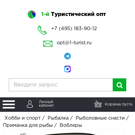
1-й
Туристический опт
+7 (495) 183-90-12
opt@1-turist.ru
Личный
Корзина пуста
кабинет
Хобби и спорт
/
Рыбалка
/
Рыболовные снасти
/
Приманка для рыбы
/
Воблеры