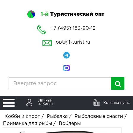
1-й
Туристический опт
+7 (495) 183-90-12
opt@1-turist.ru
Личный
Корзина пуста
кабинет
Хобби и спорт
/
Рыбалка
/
Рыболовные снасти
/
Приманка для рыбы
/
Воблеры