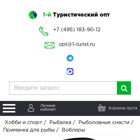
1-й
Туристический опт
+7 (495) 183-90-12
opt@1-turist.ru
Личный
Корзина пуста
кабинет
Хобби и спорт
/
Рыбалка
/
Рыболовные снасти
/
Приманка для рыбы
/
Воблеры