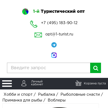
1-й
Туристический опт
+7 (495) 183-90-12
opt@1-turist.ru
Личный
Корзина пуста
кабинет
Хобби и спорт
/
Рыбалка
/
Рыболовные снасти
/
Приманка для рыбы
/
Воблеры