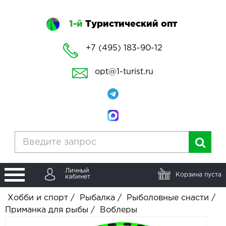
1-й
Туристический опт
+7 (495) 183-90-12
opt@1-turist.ru
Личный
Корзина пуста
кабинет
Хобби и спорт
/
Рыбалка
/
Рыболовные снасти
/
Приманка для рыбы
/
Воблеры