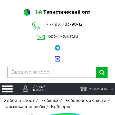
1-й
Туристический опт
+7 (495) 183-90-12
opt@1-turist.ru
Личный
Корзина пуста
кабинет
Хобби и спорт
/
Рыбалка
/
Рыболовные снасти
/
Приманка для рыбы
/
Воблеры