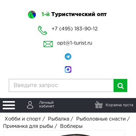
1-й
Туристический опт
+7 (495) 183-90-12
opt@1-turist.ru
Личный
Корзина пуста
кабинет
Хобби и спорт
/
Рыбалка
/
Рыболовные снасти
/
Приманка для рыбы
/
Воблеры